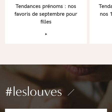
Tendances prénoms : nos
Tenda
favoris de septembre pour
nos 1
filles
‣
#leslouves