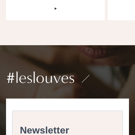
‣
#leslouves