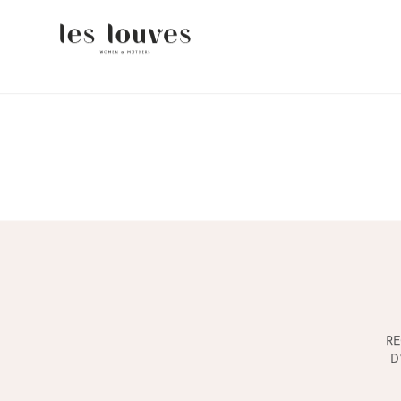
FR
EN
RE
D