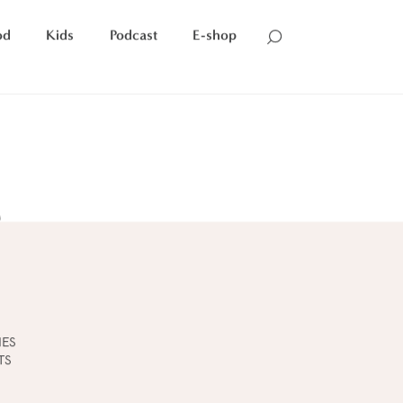
od
Kids
Podcast
E-shop
e
IES
TS