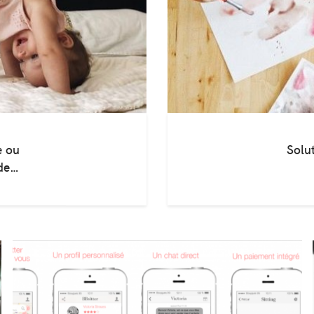
e ou
Solut
ode…