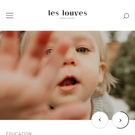
›
›
ÉDUCATION