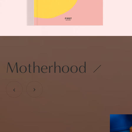
Motherhood
›
›