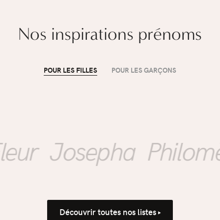
propreté sans
pression
Nos inspirations prénoms
›
POUR LES FILLES
POUR LES GARÇONS
r
Josepha
Philomèn
Découvrir toutes nos listes