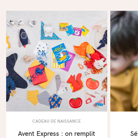
CADEAU DE NAISSANCE
Avent Express : on remplit
Sé