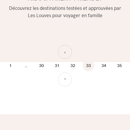
Découvrez les destinations testées et approuvées par
Les Louves pour voyager en famille
›
1
…
30
31
32
33
34
35
›