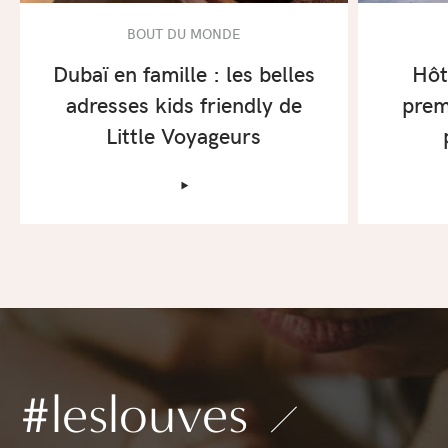
BOUT DU MONDE
Dubaï en famille : les belles
Hôt
adresses kids friendly de
premi
Little Voyageurs
‣
#leslouves