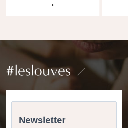
‣
#leslouves