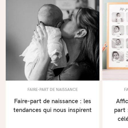
FAIRE-PART DE NAISSANCE
F
Faire-part de naissance : les
Affi
tendances qui nous inspirent
part 
cél