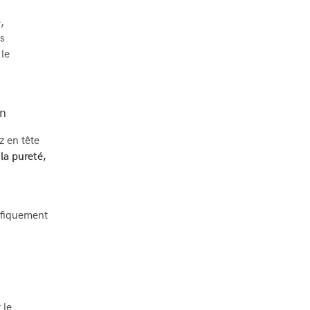
,
ns
 le
en
z en tête
la pureté,
tifiquement
 le