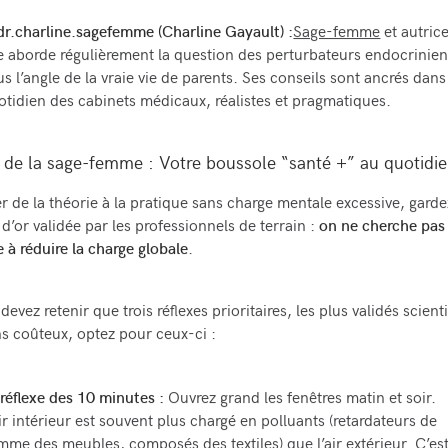
r.charline.sagefemme (Charline Gayault) :
Sage-femme
et autrice
le aborde régulièrement la question des perturbateurs endocrinie
us l’angle de la vraie vie de parents. Ses conseils sont ancrés dans
otidien des cabinets médicaux, réalistes et pragmatiques.
de la sage-femme : Votre boussole “santé +” au quotidi
r de la théorie à la pratique sans charge mentale excessive, garde
 d’or validée par les professionnels de terrain :
on ne cherche pas 
 à réduire la charge globale
.
devez retenir que trois réflexes prioritaires, les plus validés scien
ns coûteux, optez pour ceux-ci :
 réflexe des 10 minutes :
Ouvrez grand les fenêtres matin et soir.
air intérieur est souvent plus chargé en polluants (retardateurs de
amme des meubles, composés des textiles) que l’air extérieur. C’est