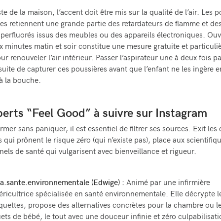
te de la maison, l’accent doit être mis sur la qualité de l’air. Les 
s retiennent une grande partie des retardateurs de flamme et de
erfluorés issus des meubles ou des appareils électroniques. Ouvr
ix minutes matin et soir constitue une mesure gratuite et particul
ur renouveler l’air intérieur. Passer l’aspirateur une à deux fois 
uite de capturer ces poussières avant que l’enfant ne les ingère e
à la bouche.
perts “Feel Good” à suivre sur Instagram
rmer sans paniquer, il est essentiel de filtrer ses sources. Exit le
qui prônent le risque zéro (qui n’existe pas), place aux scientifiqu
nels de santé qui vulgarisent avec bienveillance et rigueur.
a.sante.environnementale (Edwige) :
Animé par une infirmière
éricultrice spécialisée en santé environnementale. Elle décrypte l
iquettes, propose des alternatives concrètes pour la chambre ou l
uets de bébé, le tout avec une douceur infinie et zéro culpabilisati