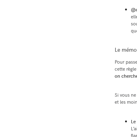
@d
el
so
qu
Le mémo 
Pour passe
cette règle
on cherche
Si vous ne 
et les moi
Le
L’
fl