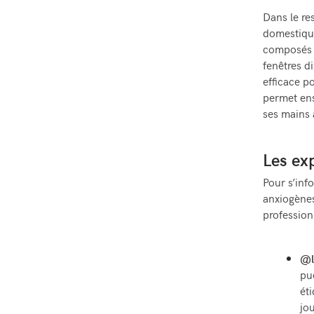
Dans le res
domestique
composés p
fenêtres d
efficace po
permet ens
ses mains 
Les ex
Pour s’info
anxiogènes 
profession
@l
pu
ét
jo