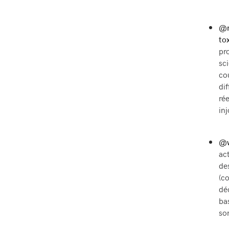
@m
to
pr
sc
co
di
rée
in
@w
ac
des
(c
dé
ba
so