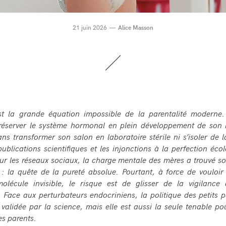
21 juin 2026
Alice Masson
st la grande équation impossible de la parentalité modern
réserver le système hormonal en plein développement de son 
ans transformer son salon en laboratoire stérile ni s’isoler de l
publications scientifiques et les injonctions à la perfection éco
sur les réseaux sociaux, la charge mentale des mères a trouvé 
: la quête de la pureté absolue. Pourtant, à force de vouloir
olécule invisible, le risque est de glisser de la vigilance à
 Face aux perturbateurs endocriniens, la politique des petits 
validée par la science, mais elle est aussi la seule tenable po
s parents.