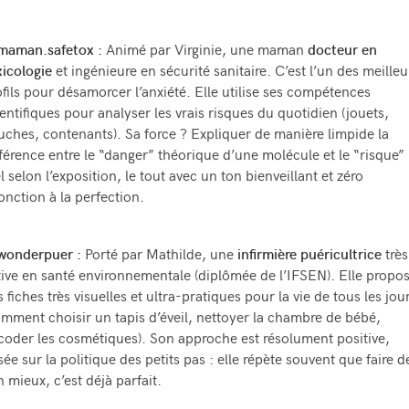
aman.safetox :
Animé par Virginie, une maman
docteur en
xicologie
et ingénieure en sécurité sanitaire. C’est l’un des meilleu
ofils pour désamorcer l’anxiété. Elle utilise ses compétences
ientifiques pour analyser les vrais risques du quotidien (jouets,
uches, contenants). Sa force ? Expliquer de manière limpide la
fférence entre le “danger” théorique d’une molécule et le “risque”
l selon l’exposition, le tout avec un ton bienveillant et zéro
jonction à la perfection.
onderpuer :
Porté par Mathilde, une
infirmière puéricultrice
très
tive en santé environnementale (diplômée de l’IFSEN). Elle propo
 fiches très visuelles et ultra-pratiques pour la vie de tous les jou
omment choisir un tapis d’éveil, nettoyer la chambre de bébé,
coder les cosmétiques). Son approche est résolument positive,
sée sur la politique des petits pas : elle répète souvent que faire d
n mieux, c’est déjà parfait.