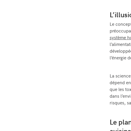
L’illus
Le concept
préoccupat
système h
l’alimenta
développée
l’énergie 
La science
dépend en 
que les tox
dans l’env
risques, sa
Le plan