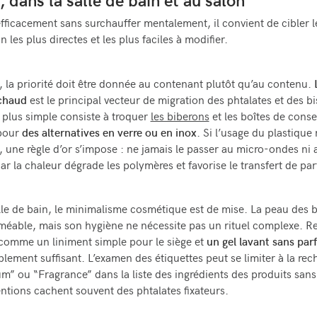
, dans la salle de bain et au salon
efficacement sans surchauffer mentalement, il convient de cibler l
n les plus directes et les plus faciles à modifier.
, la priorité doit être donnée au contenant plutôt qu’au contenu.
 chaud
est le principal vecteur de migration des phtalates et des b
e plus simple consiste à troquer
les biberons
et les boîtes de conse
 pour
des alternatives en verre ou en inox
. Si l’usage du plastique 
, une règle d’or s’impose : ne jamais le passer au micro-ondes ni 
car la chaleur dégrade les polymères et favorise le transfert de par
lle de bain, le minimalisme cosmétique est de mise. La peau des 
rméable, mais son hygiène ne nécessite pas un rituel complexe. R
comme un liniment simple pour le siège et
un gel lavant sans pa
plement suffisant. L’examen des étiquettes peut se limiter à la re
m” ou “Fragrance” dans la liste des ingrédients des produits sans
ntions cachent souvent des phtalates fixateurs.