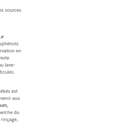
es sources
Le
isphénols.
rvation en
reste
au lave-
ticules.
bébés est
evenir aux
rfum
,
cherche du
 rinçage,