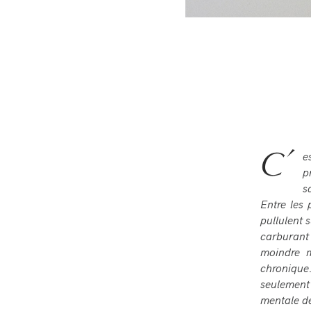
C’
e
p
s
Entre les 
pullulent 
carburant 
moindre m
chronique.
seulement 
mentale de