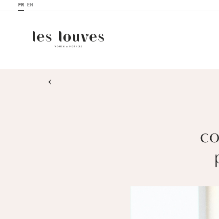
FR
EN
›
co