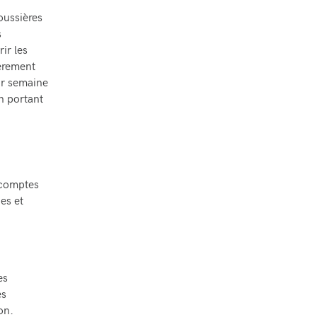
poussières
s
ir les
ièrement
par semaine
n portant
s comptes
es et
es
es
on.