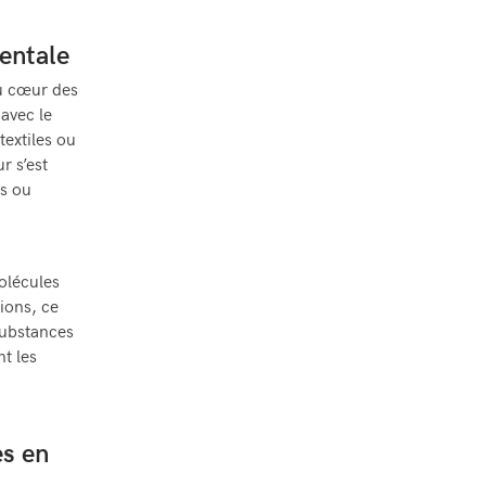
mentale
au cœur des
avec le
textiles ou
r s’est
ps ou
molécules
ions, ce
 substances
t les
.
es en