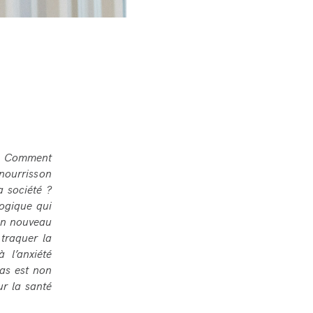
e. Comment
nourrisson
a société ?
logique qui
son nouveau
 traquer la
 l’anxiété
pas est non
ur la santé