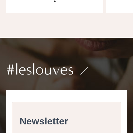
‣
#leslouves