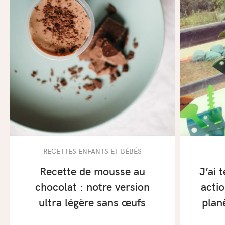
RECETTES ENFANTS ET BÉBÉS
Recette de mousse au
J’ai 
chocolat : notre version
acti
ultra légère sans œufs
plan