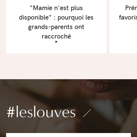
"Mamie n'est plus
Pré
disponible" : pourquoi les
favor
grands-parents ont
raccroché
‣
#leslouves