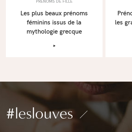
PRÉNOMS DE FILLE
Les plus beaux prénoms
Prén
féminins issus de la
les g
mythologie grecque
‣
#leslouves