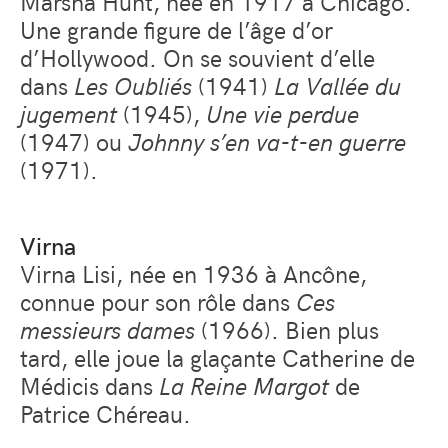
Marsha Hunt, née en 1917 à Chicago.
Une grande figure de l’âge d’or
d’Hollywood. On se souvient d’elle
dans
Les Oubliés
(1941)
La Vallée du
jugement
(1945),
Une vie perdue
(1947) ou
Johnny s’en va-t-en guerre
(1971).
Virna
Virna Lisi, née en 1936 à Ancône,
connue pour son rôle dans
Ces
messieurs dames
(1966). Bien plus
tard, elle joue la glaçante Catherine de
Médicis dans
La Reine Margot
de
Patrice Chéreau.