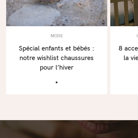
MODE
Spécial enfants et bébés :
8 acce
notre wishlist chaussures
la v
pour l’hiver
‣