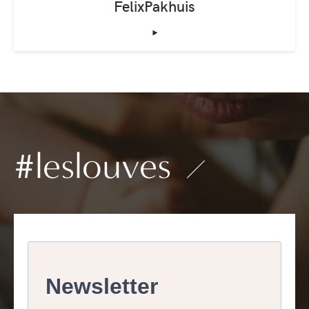
FelixPakhuis
‣
#leslouves