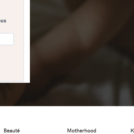
Beauté
Motherhood
K