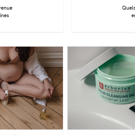
evenue
Quels
ines
e