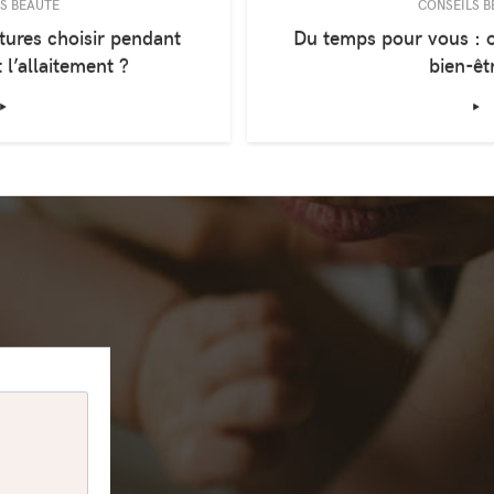
S BEAUTÉ
CONSEILS B
tures choisir pendant
Du temps pour vous : o
 l’allaitement ?
bien-êt
‣
‣