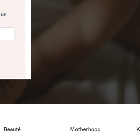
Beauté
Motherhood
K