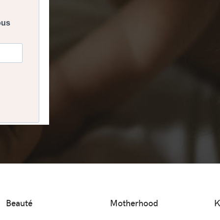
Beauté
Motherhood
K