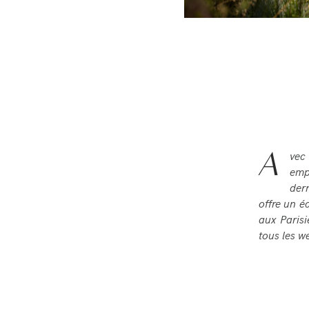
A
vec
emp
der
offre un 
aux Parisi
tous les w