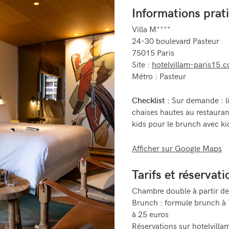
Informations prat
Villa M****
24-30 boulevard Pasteur
75015 Paris
Site :
hotelvillam-paris15.
Métro : Pasteur
Checklist :
Sur demande : li
chaises hautes au restauran
kids pour le brunch avec k
Afficher sur Google Maps
Tarifs et réservati
Chambre double à partir d
Brunch : formule brunch à 
à 25 euros
Réservations sur
hotelvill