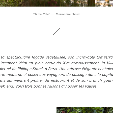
25 mai 2023
Marion Roucheux
 sa spectaculaire façade végétalisée, son incroyable toit terr
lacement idéal en plein cœur du XVe arrondissement, la Vill
nier né de Philippe Starck à Paris. Une adresse élégante et chale
écrin moderne et cossu aux voyageurs de passage dans la capit
ens qui viennent profiter du restaurant et de son brunch gou
eek-end. Voici trois bonnes raisons d’y poser ses valises.