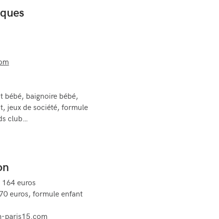
iques
com
t bébé, baignoire bébé,
t, jeux de société, formule
ids club…
on
e 164 euros
70 euros, formule enfant
am-paris15.com