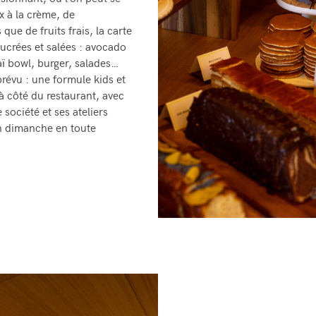
sionnant, où l’on peut se
x à la crème, de
que de fruits frais, la carte
sucrées et salées : avocado
aï bowl, burger, salades…
prévu : une formule kids et
à côté du restaurant, avec
société et ses ateliers
un dimanche en toute