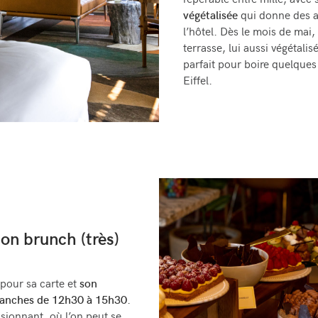
repérable entre mille, avec
végétalisée
qui donne des ai
l’hôtel. Dès le mois de mai,
terrasse, lui aussi végétali
parfait pour boire quelque
Eiffel.
son brunch (très)
 pour sa carte et
son
imanches de 12h30 à 15h30
.