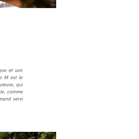
asse et son
a M est le
ureuse, qui
ale, comme
rmand servi