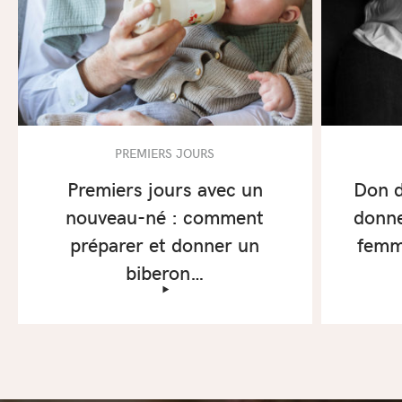
PREMIERS JOURS
Premiers jours avec un
Don d
nouveau-né : comment
donne
préparer et donner un
femm
biberon…
‣