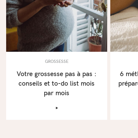
GROSSESSE
Votre grossesse pas à pas :
6 mét
conseils et to-do list mois
prépar
par mois
‣