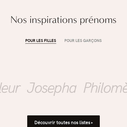
Nos inspirations prénoms
POUR LES FILLES
POUR LES GARÇONS
ÉDUCATION
Mon enfant rentre à
l'école : comment
r
Josepha
Philomène
accompagner la
propreté sans
Découvrir toutes nos listes