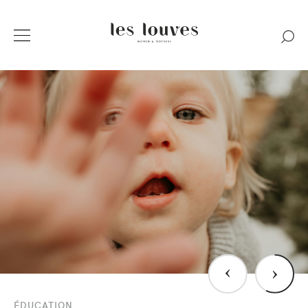
›
›
ÉDUCATION