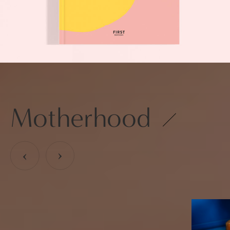
Motherhood
›
›