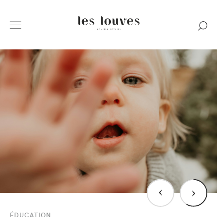
›
›
ÉDUCATION