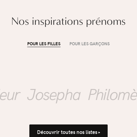
Nos inspirations prénoms
POUR LES FILLES
POUR LES GARÇONS
ÉDUCATION
Mon enfant rentre à
l'école : comment
r
Josepha
Philomène
accompagner la
propreté sans
Découvrir toutes nos listes