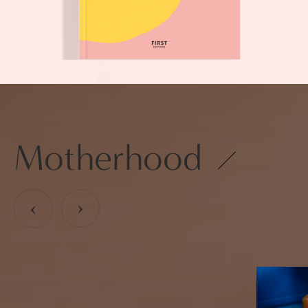
Motherhood
›
›