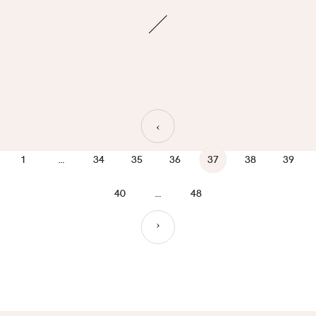
›
1
…
34
35
36
37
38
39
40
…
48
›