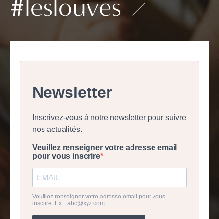
#leslouves