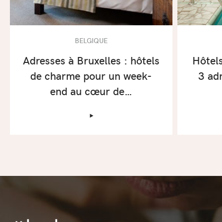
BELGIQUE
Adresses à Bruxelles : hôtels
Hôtels
de charme pour un week-
3 ad
end au cœur de…
‣