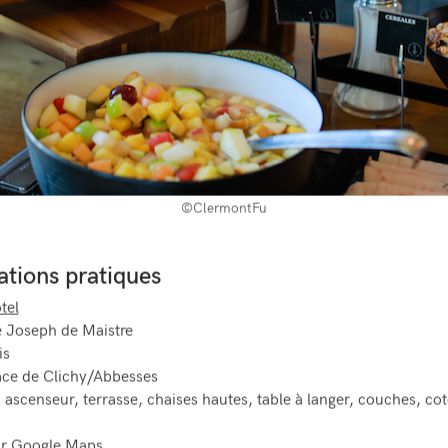
©ClermontFu
ations pratiques
tel
e Joseph de Maistre
is
ace de Clichy/Abbesses
 ascenseur, terrasse, chaises hautes, table à langer, couches, co