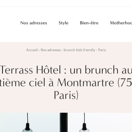
Nos adresses
Style
Bien-être
Motherho
Accueil
Nos adresses
brunch kids friendly
Paris
Terrass Hôtel : un brunch a
tième ciel à Montmartre (7
Paris)