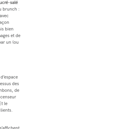
ucré-salé
u brunch :
 avec
façon
is bien
mages et de
par un (ou
 d’espace
dessus des
onbons, de
scenseur
t le
lients.
’affichent