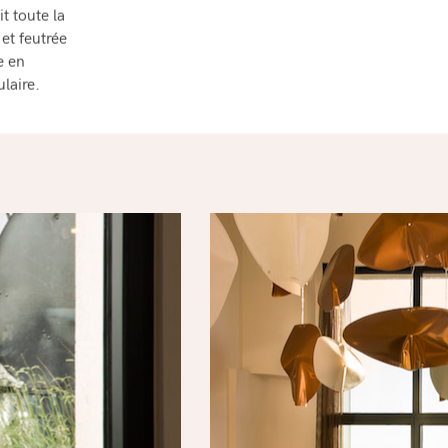
it toute la
et feutrée
e en
laire.