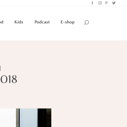
od
Kids
Podcast
E-shop
u
5018