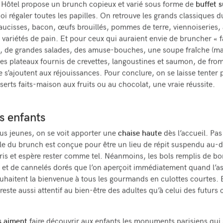
 Hôtel propose un brunch copieux et varié sous forme de
buffet s
oi régaler toutes les papilles. On retrouve les grands classiques d
 saucisses, bacon, œufs brouillés, pommes de terre, viennoiseries,
s variétés de pain. Et pour ceux qui auraient envie de bruncher « 
, de grandes salades, des amuse-bouches, une soupe fraîche (ma
es plateaux fournis de crevettes, langoustines et saumon, de fro
e s’ajoutent aux réjouissances. Pour conclure, on se laisse tenter 
serts faits-maison aux fruits ou au chocolat, une vraie réussite.
s enfants
lus jeunes, on se voit apporter une
chaise haute
dès l’accueil. Pas
alle du brunch est conçue pour être un lieu de répit suspendu au-
aris et espère rester comme tel. Néanmoins, les bols remplis de b
et de cannelés dorés que l’on aperçoit immédiatement quand l’a
ouhaitent la bienvenue à tous les gourmands en culottes courtes. E
este aussi attentif au bien-être des adultes qu’à celui des futurs c
s aiment
faire découvrir aux enfants les monuments parisiens qui s