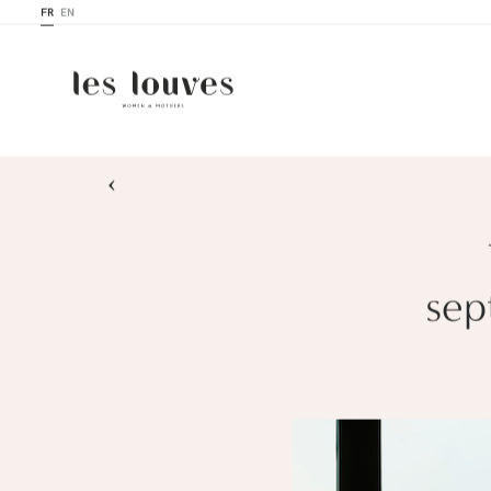
FR
EN
›
sep