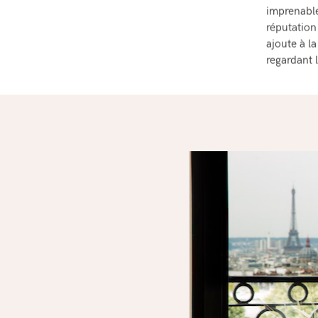
imprenable
réputation 
ajoute à l
regardant l