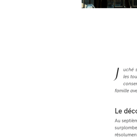
J
uché s
les to
conse
famille
ave
Le déc
Au septième
surplomben
résolument