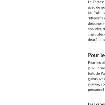
Le Terrass
avec de qu
jus frais,
différente
déjeuner »
chaude), d
charcuteri
deux?) des
Pour le
Pour les p
jeux, la s
toits de P
guimauves 
s’ouvre, s
personnel r
Les Louve