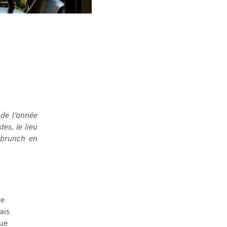
 de l’année
tes, le lieu
n brunch
en
se
ais
vue