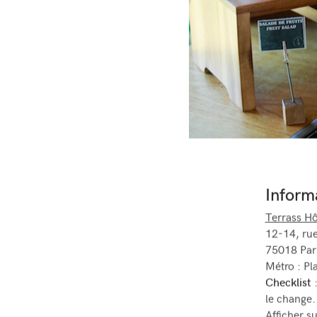
Inform
Terrass Hô
12-14, ru
75018 Par
Métro : Pl
Checklist
:
le change.