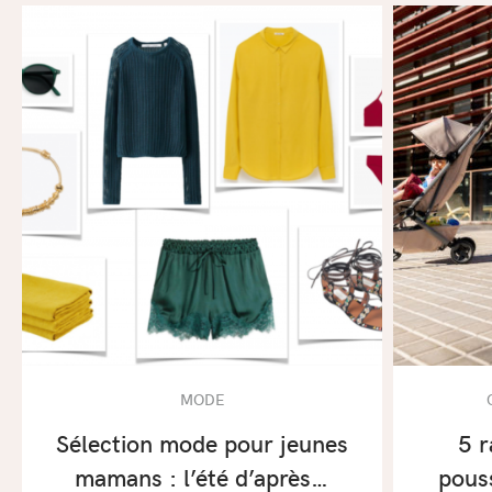
MODE
Sélection mode pour jeunes
5 r
mamans : l’été d’après…
pous