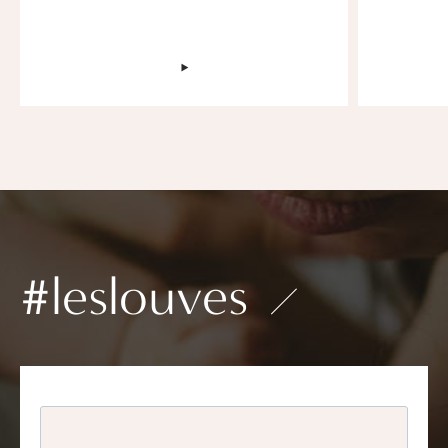
‣
#leslouves