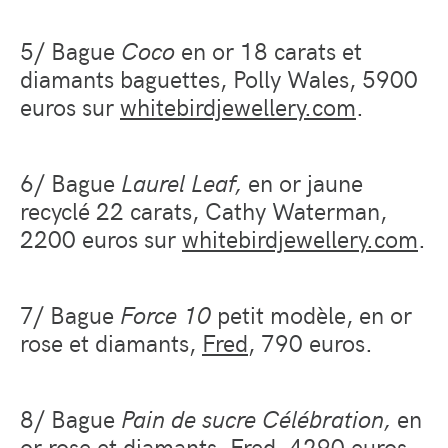
5/ Bague
Coco
en or 18 carats et
diamants baguettes, Polly Wales, 5900
euros sur
whitebirdjewellery.com
.
6/ Bague
Laurel Leaf,
en or jaune
recyclé 22 carats, Cathy Waterman,
2200 euros sur
whitebirdjewellery.com
.
7/ Bague
Force 10
petit modèle, en or
rose et diamants,
Fred
, 790 euros.
8/ Bague
Pain de sucre C
é
l
é
bration,
en
or rose et diamants,
Fred
, 4290 euros.