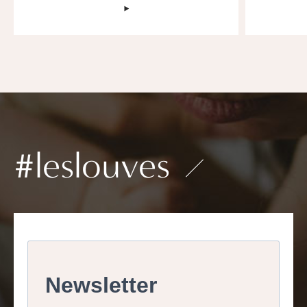
‣
#leslouves