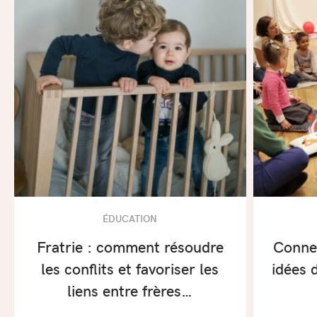
ÉDUCATION
Fratrie : comment résoudre
Connex
les conflits et favoriser les
idées d
liens entre frères…