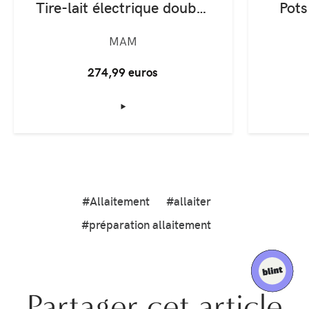
Tire-lait électrique double pompage
Pots
MAM
274,99 euros
‣
#Allaitement
#allaiter
#préparation allaitement
Partager cet article