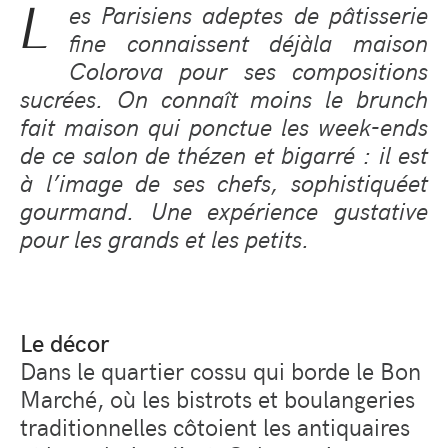
L
es Parisiens adeptes de p
â
tisserie
fine connaissent d
éj
à
la maison
Colorova pour ses compositions
sucr
é
es. On conna
î
t moins le brunch
fait maison qui ponctue les week-ends
de ce salon de th
é
zen et bigarr
é
: il est
à
l
’
image de ses chefs, sophistiqu
é
et
gourmand. Une exp
é
rience gustative
pour les grands et les petits.
Le décor
Dans le quartier cossu qui borde le Bon
Marché, où les bistrots et boulangeries
traditionnelles côtoient les antiquaires