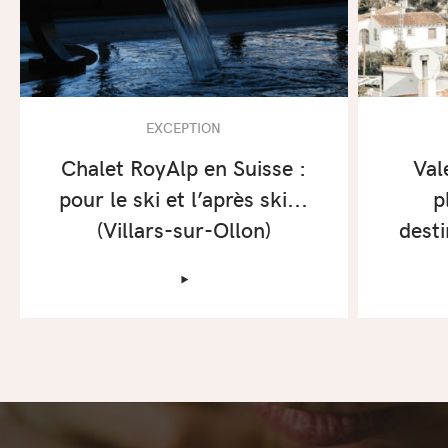
EXCEPTION
Chalet RoyAlp en Suisse :
Val
pour le ski et l’après ski...
p
(Villars-sur-Ollon)
dest
‣