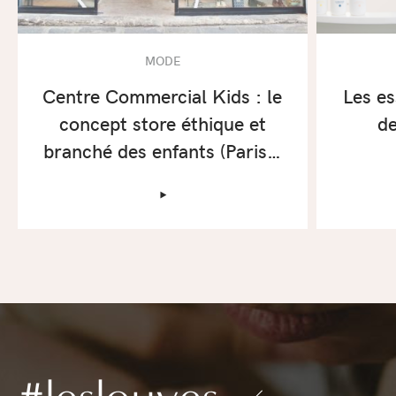
MODE
Centre Commercial Kids : le
Les es
concept store éthique et
d
branché des enfants (Paris…
‣