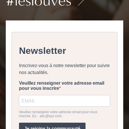
#leslouves