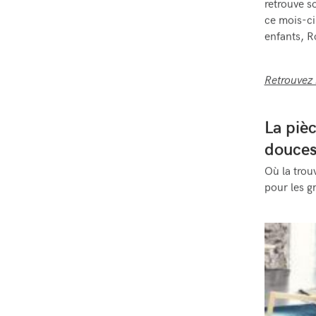
retrouve s
ce mois-ci
enfants, 
Retrouvez 
La piè
douce
Où la trou
pour les g