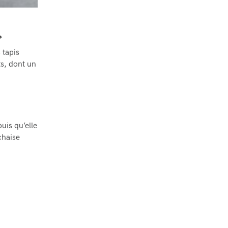
»
 tapis
ts, dont un
uis qu’elle
chaise