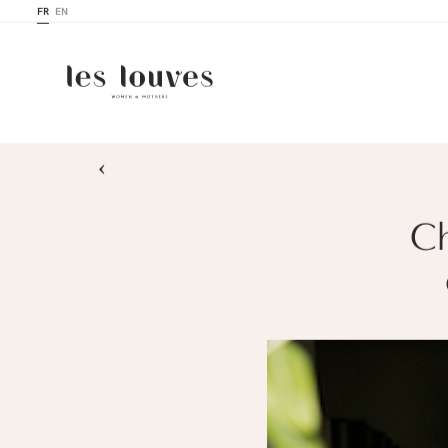
FR
EN
›
Ch