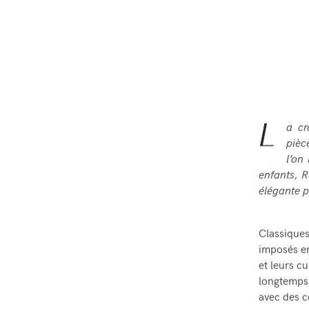
L
a cr
pièc
l’on
enfants, R
élégante p
Classiques
imposés en
et leurs c
longtemps 
avec des c