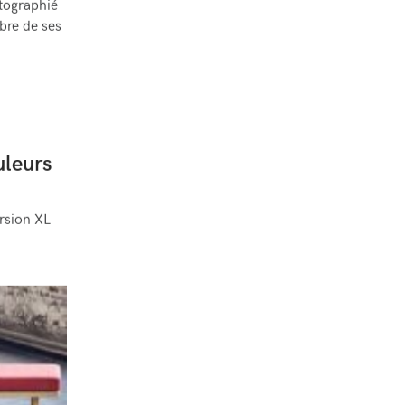
otographié
bre de ses
uleurs
rsion XL