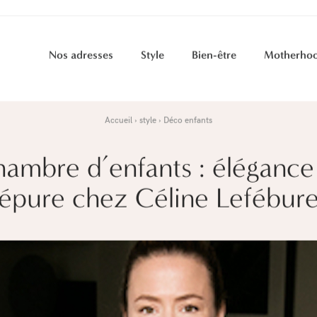
Nos adresses
Style
Bien-être
Motherho
Accueil
style
Déco enfants
ambre d’enfants : élégance
épure chez Céline Lefébur