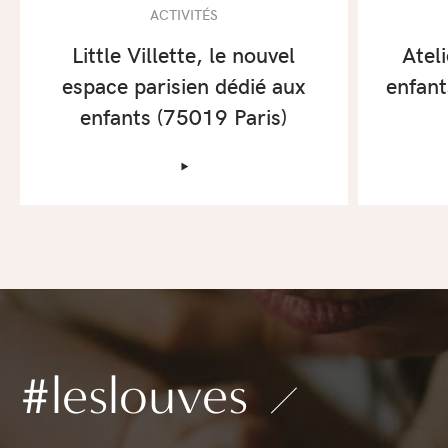
ACTIVITÉS
Little Villette, le nouvel
Atel
espace parisien dédié aux
enfant
enfants (75019 Paris)
‣
#leslouves