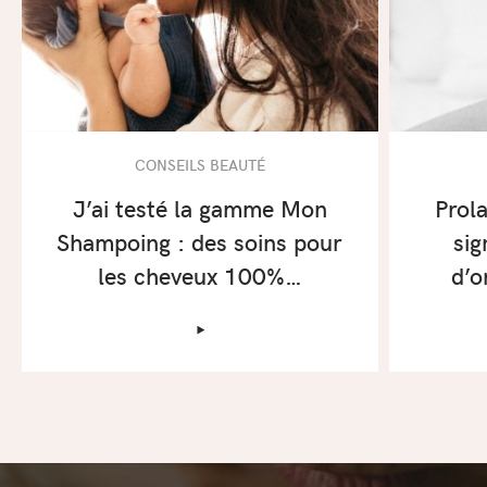
CONSEILS BEAUTÉ
J’ai testé la gamme Mon
Prola
Shampoing : des soins pour
sig
les cheveux 100%…
d’o
‣