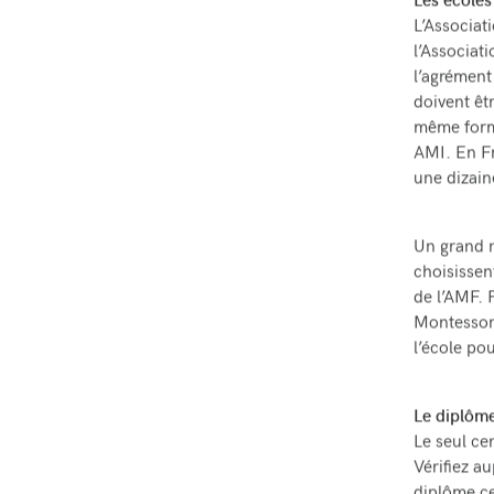
Les écoles
L’Associat
l’Associat
l’agrément
doivent êt
même forma
AMI. En Fr
une dizaine
Un grand n
choisissen
de l’AMF. 
Montessori
l’école pou
Le diplôm
Le seul ce
Vérifiez a