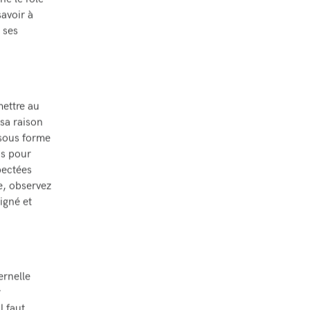
né le rôle
savoir à
 ses
ettre au
sa raison
 sous forme
ns pour
pectées
e, observez
igné et
ernelle
r
l faut