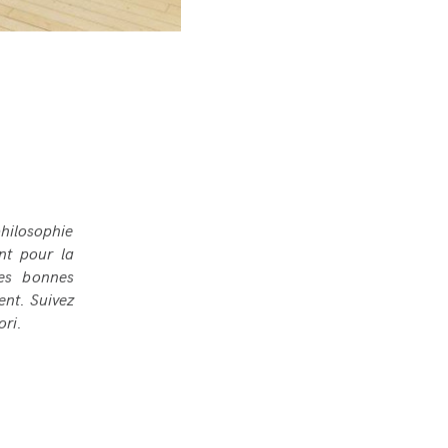
philosophie
ent pour la
les bonnes
ent. Suivez
ori.