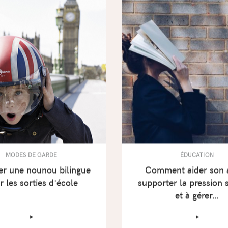
MODES DE GARDE
ÉDUCATION
er une nounou bilingue
Comment aider son 
r les sorties d'école
supporter la pression 
et à gérer…
‣
‣