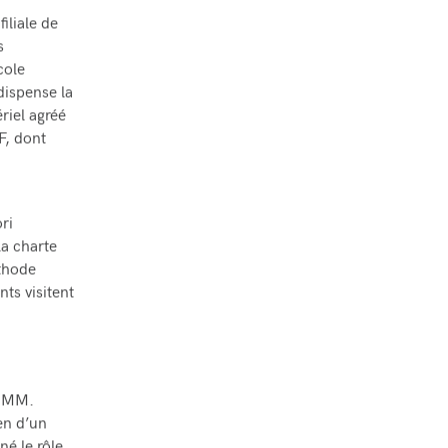
filiale de
s
cole
dispense la
riel agréé
F, dont
ri
la charte
éthode
ts visitent
ISMM.
en d’un