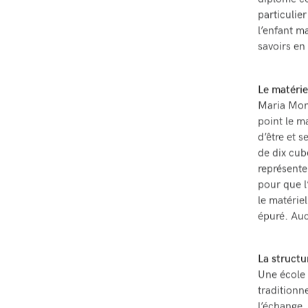
diplôme ce
particulie
l’enfant m
savoirs en
Le matérie
Maria Mont
point le m
d’être et 
de dix cube
représenter
pour que l
le matériel
épuré. Auc
La structur
Une école 
traditionn
l’échange,