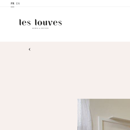
FR
EN
›