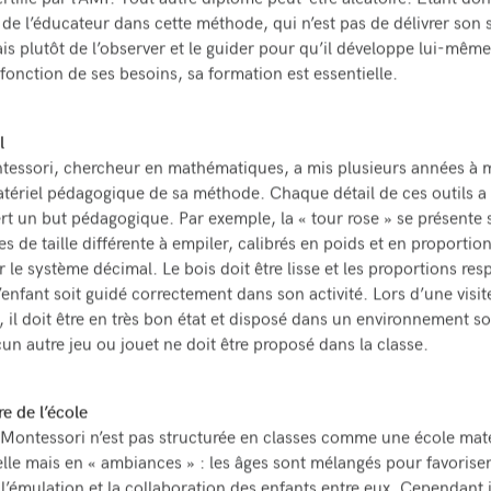
rtifié par l’AMI. Tout autre diplôme peut-être aléatoire. Étant don
r de l’éducateur dans cette méthode, qui n’est pas de délivrer son 
ais plutôt de l’observer et le guider pour qu’il développe lui-même
 fonction de ses besoins, sa formation est essentielle.
l
essori, chercheur en mathématiques, a mis plusieurs années à m
atériel pédagogique de sa méthode. Chaque détail de ces outils a 
sert un but pédagogique. Par exemple, la « tour rose » se présente
s de taille différente à empiler, calibrés en poids et en proportio
 le système décimal. Le bois doit être lisse et les proportions res
’enfant soit guidé correctement dans son activité. Lors d’une visit
, il doit être en très bon état et disposé dans un environnement so
un autre jeu ou jouet ne doit être proposé dans la classe.
e de l’école
Montessori n’est pas structurée en classes comme une école mat
elle mais en « ambiances » : les âges sont mélangés pour favorise
 l’émulation et la collaboration des enfants entre eux. Cependant i