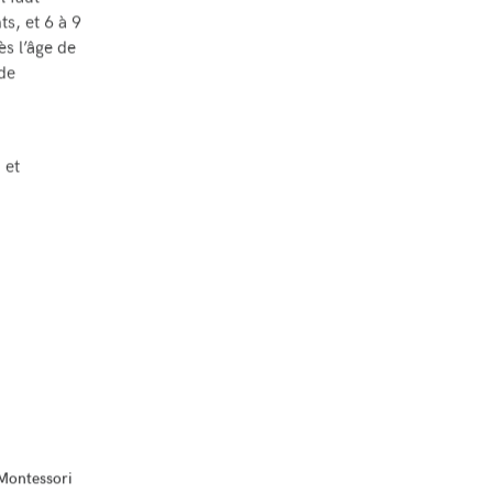
s, et 6 à 9
ès l’âge de
de
, et
Montessori