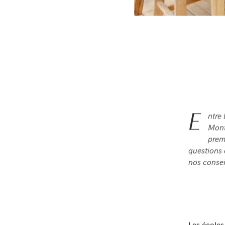
E
ntre 
Mont
prem
questions 
nos consei