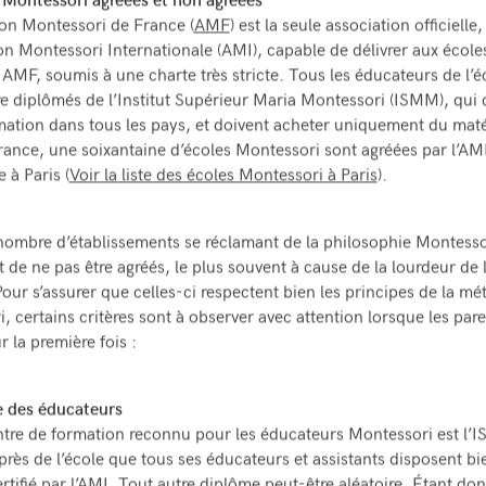
 Montessori agréées et non agréées
ion Montessori de France (
AMF
) est la seule association officielle, 
ion Montessori Internationale (AMI), capable de délivrer aux école
 AMF, soumis à une charte très stricte. Tous les éducateurs de l’é
re diplômés de l’Institut Supérieur Maria Montessori (ISMM), qui 
tion dans tous les pays, et doivent acheter uniquement du maté
ance, une soixantaine d’écoles Montessori sont agréées par l’AM
 à Paris (
Voir la liste des écoles Montessori à Paris
).
ombre d’établissements se réclamant de la philosophie Montesso
t de ne pas être agréés, le plus souvent à cause de la lourdeur de 
Pour s’assurer que celles-ci respectent bien les principes de la m
, certains critères sont à observer avec attention lorsque les paren
r la première fois :
e des éducateurs
ntre de formation reconnu pour les éducateurs Montessori est l’
uprès de l’école que tous ses éducateurs et assistants disposent bi