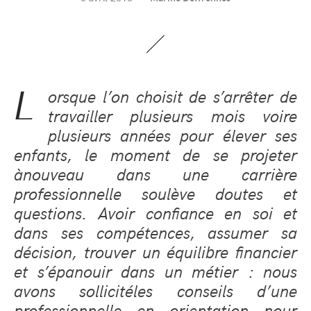
L
orsque l
’
on choisit de s
’
arr
ê
ter de
travailler plusieurs mois voire
plusieurs ann
é
es pour
é
lever ses
enfants, le moment de se projeter
à
nouveau dans une carri
è
re
professionnelle soul
è
ve doutes et
questions. Avoir confiance en soi et
dans ses comp
é
tences, assumer sa
d
é
cision, trouver un
é
quilibre financier
et s
’é
panouir dans un m
é
tier
: nous
avons sollicit
é
les conseils d
’
une
professionnelle en orientation pour