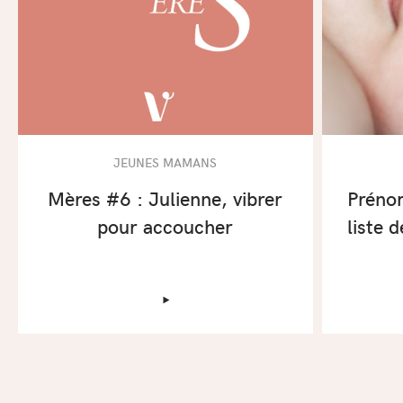
JEUNES MAMANS
Mères #6 : Julienne, vibrer
Prénom
pour accoucher
liste d
‣