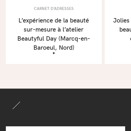
CARNET D’ADRESSES
L’expérience de la beauté
Jolies
sur-mesure à l’atelier
beau
Beautyful Day (Marcq-en-
Baroeul, Nord)
‣