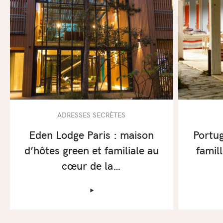
ADRESSES SECRÈTES
Eden Lodge Paris : maison
Portug
d’hôtes green et familiale au
famil
cœur de la…
‣