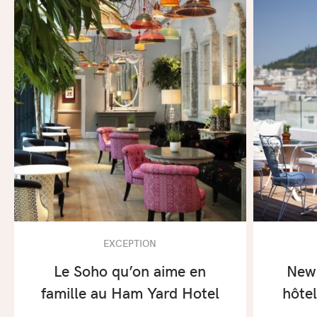
EXCEPTION
Le Soho qu’on aime en
New 
famille au Ham Yard Hotel
hôtel