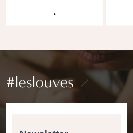
‣
#leslouves