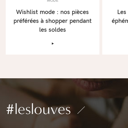
Wishlist mode : nos pièces
Les 
préférées à shopper pendant
éphém
les soldes
‣
#leslouves