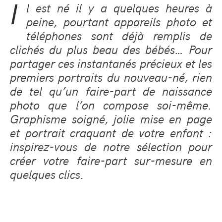
I
l est n
é
il y a quelques heures
à
peine, pourtant appareils photo et
t
é
l
é
phones sont d
é
j
à
remplis de
clich
é
s du plus beau des b
é
b
é
s
…
Pour
partager ces instantan
é
s pr
é
cieux et les
premiers portraits du nouveau-n
é
, rien
de tel qu
’
un faire-part de naissance
photo que l
’
on compose soi-m
ê
me.
Graphisme soign
é
, jolie mise en page
et portrait craquant de votre enfant :
inspirez-vous de notre s
é
lection pour
cr
é
er votre faire-part sur-mesure en
quelques clics.