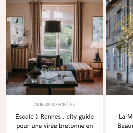
ADRESSES SECRÈTES
Escale à Rennes : city guide
La M
pour une virée bretonne en
Beaun