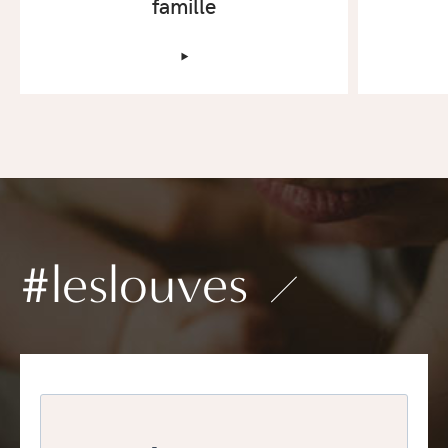
famille
‣
#leslouves