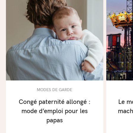
MODES DE GARDE
Congé paternité allongé :
Le m
mode d’emploi pour les
machi
papas