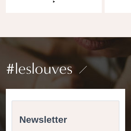
‣
#leslouves