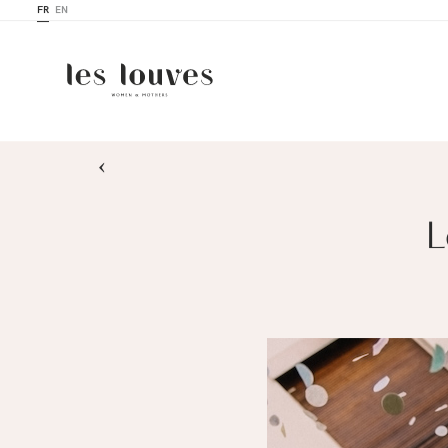
FR
EN
›
L