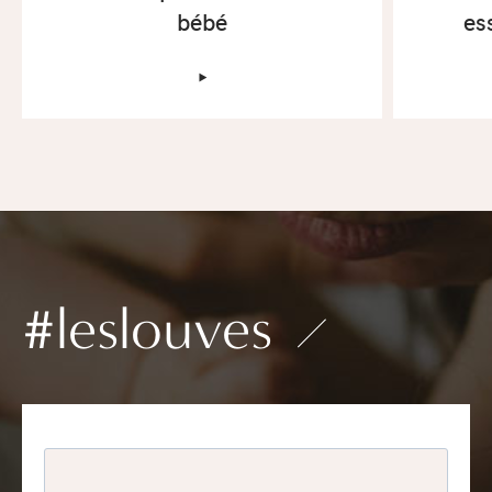
bébé
es
‣
#leslouves