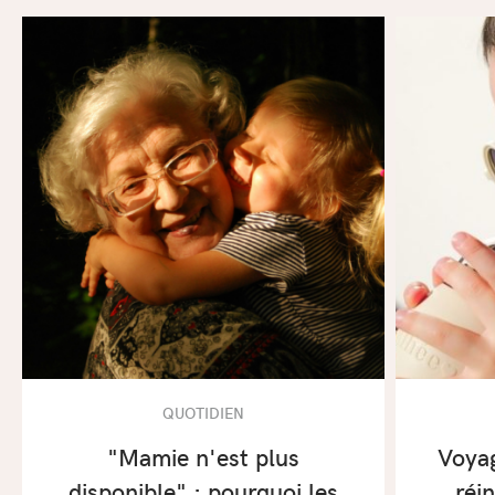
QUOTIDIEN
"Mamie n'est plus
Voyag
disponible" : pourquoi les
réi