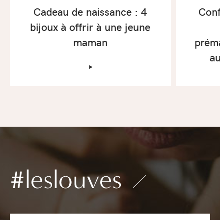
Cadeau de naissance : 4
Conf
bijoux à offrir à une jeune
maman
prém
au
‣
#leslouves