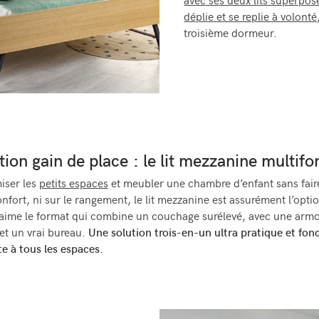
avec ses deux lits superposé
déplie et se replie à volonté
troisième dormeur.
tion gain de place : le lit mezzanine multif
iser les
petits espaces
et meubler une chambre d’enfant sans faire
onfort, ni sur le rangement, le lit mezzanine est assurément l’opti
aime le format qui combine un couchage surélevé, avec une armo
et un vrai bureau.
Une solution trois-en-un ultra pratique et fonc
te à tous les espaces.