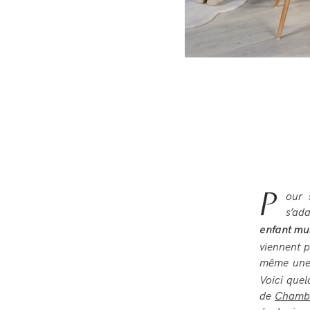
P
our 
s’ad
enfant mul
viennent p
même une
Voici quel
de
Chambr