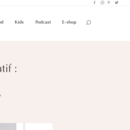
od
Kids
Podcast
E-shop
if :
s