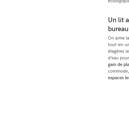
écologiqu
Un lit
bureau
On aime la
tout-en-un
étagères le
d’eau pour 
gain de pl
commode, 
espaces les