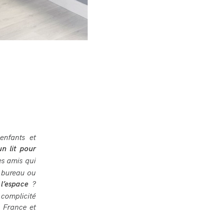
 enfants et
un lit pour
es amis qui
n bureau ou
?
 l’espace
 complicité
n France et