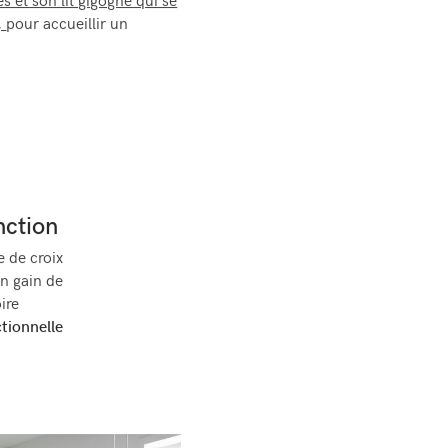
s et son lit gigogne qui se
,
pour accueillir un
onction
 de croix
on gain de
ire
tionnelle