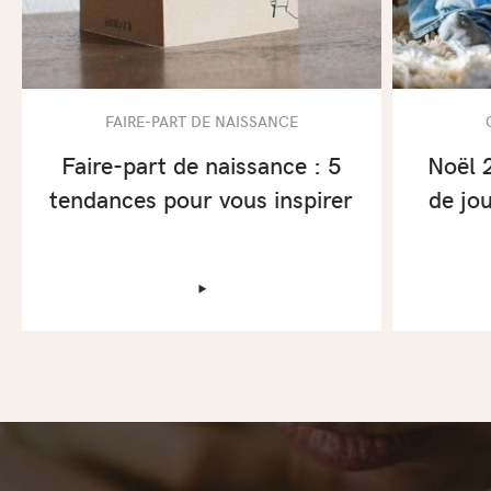
FAIRE-PART DE NAISSANCE
Faire-part de naissance : 5
Noël 
tendances pour vous inspirer
de jo
‣