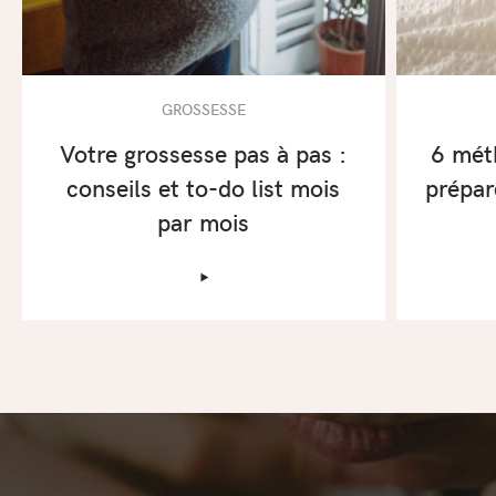
GROSSESSE
Votre grossesse pas à pas :
6 mét
conseils et to-do list mois
prépar
par mois
‣