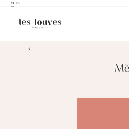
FR
EN
›
Mèr