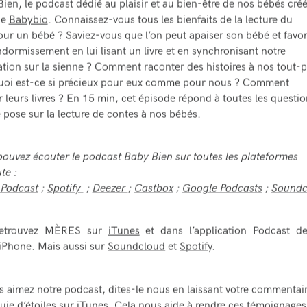
ien, le podcast dédié au plaisir et au bien-être de nos bébés créé
ue
Babybio
. Connaissez-vous tous les bienfaits de la lecture du
our un bébé ? Saviez-vous que l’on peut apaiser son bébé et favor
dormissement en lui lisant un livre et en synchronisant notre
ation sur la sienne ? Comment raconter des histoires à nos tout-pe
uoi est-ce si précieux pour eux comme pour nous ? Comment
r leurs livres ? En 15 min, cet épisode répond à toutes les questi
e pose sur la lecture de contes à nos bébés.
ouvez écouter le podcast Baby Bien sur toutes les plateformes
te :
 Podcast
;
Spotify
;
Deezer
;
Castbox
;
Google Podcasts
;
Sound
etrouvez MÈRES sur
iTunes
et dans l’application Podcast de
iPhone. Mais aussi sur
Soundcloud
et
Spotify
.
s aimez notre podcast, dites-le nous en laissant votre commentair
uie d’étoiles sur
iTunes
. Cela nous aide à rendre ces témoignages