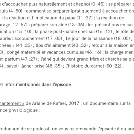
e d’accoucher plus naturellement et chez soi (0 :45) ; se préparer 
ula (4 :50) ; comment se préparer (pratiquement) à accoucher ch
) ; la réaction et l’implication du papa (11 :37) ; la réaction de
urage (12 :57) ; préparer son aîné (13 :36) ; les précautions en cas
cation (15 :10) ; la phase post-natale chez soi (16 :12) ; le rôle de
après l’accouchement (17 :05) ; Le jour de la naissance (18 :05) ;
chées » (41 :23) ; tips d’allaitement (43 :32) ; retour à la maison a
3) ; congé maternité et vacances cumulés (46 :16) ; la charge men
t-partum (47 :27) ; l’aîné qui devient grand frère et cherche sa pl
4) ; savoir lâcher prise (48 :35) ; l’histoire du carnet (50 :22)…
et infos mentionnés dans l’épisode :
hantement »
de Ariane de Rafael, 2017 : un documentaire sur la
nce physiologique :
troduction de ce podcast, on vous recommande l’épisode 6 du po