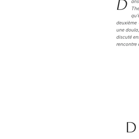
D
ans
The
qu’
deuxième 
une doula,
discuté en
rencontre 
D