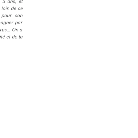
 3 ans, et
 loin de ce
t pour son
pagner par
corps… On a
té et de la