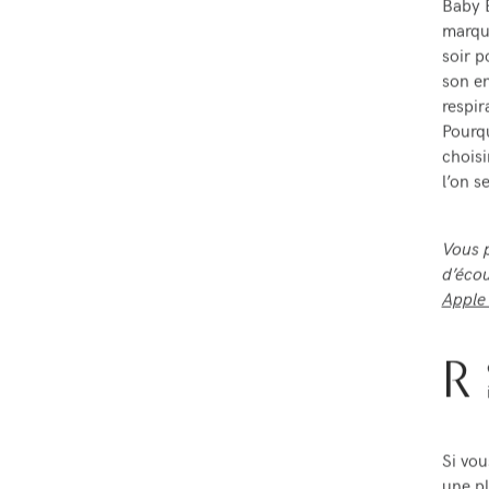
Baby B
marq
soir p
son en
respir
Pourq
choisi
l’on s
Vous p
d’écou
Apple
R
Si vou
une pl