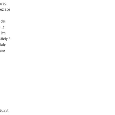
avec
ez soi
 de
 la
les
nticipé
tale
ace
dcast