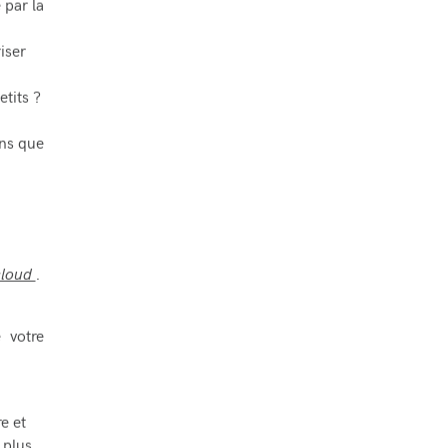
 par la
iser
tits ?
ons que
cloud
.
 votre
e et
 plus