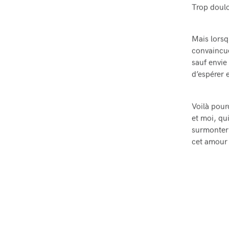
Trop doulo
Mais lorsq
convaincue
sauf envie 
d’espérer e
Voilà pou
et moi, qu
surmonter 
cet amour 