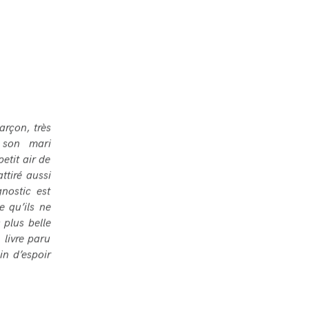
arçon, très
t son mari
etit air de
ttiré aussi
gnostic est
e qu’ils ne
 plus belle
 livre paru
in d’espoir