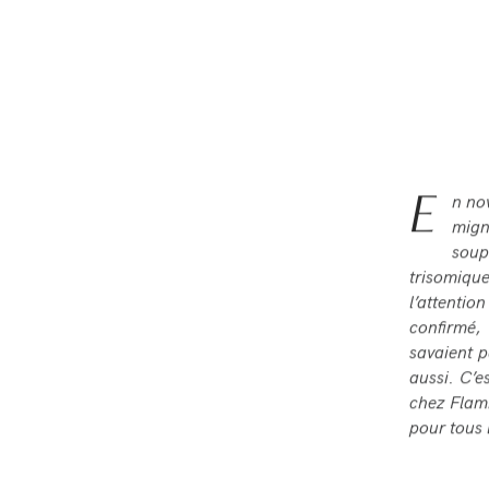
E
n no
mign
soup
trisomique
l’attentio
confirmé, 
savaient p
aussi. C’e
chez Flam
pour tous 