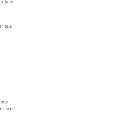
r faire
ter que
nous
s si ce