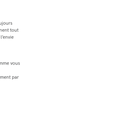
ujours
nent tout
l’envie
omme vous
mment par