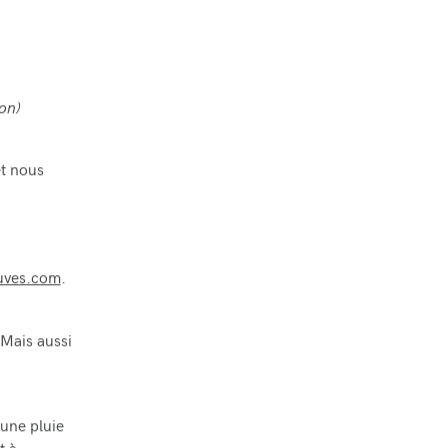
on)
et nous
n
uves.com
.
 Mais aussi
 une pluie