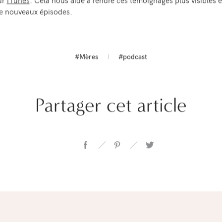
sur
iTunes
. Cela nous aide à rendre ces témoignages plus visibles e
e nouveaux épisodes.
#Mères
#podcast
Partager cet article