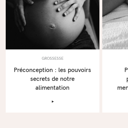
GROSSESSE
Préconception : les pouvoirs
P
secrets de notre
alimentation
men
‣