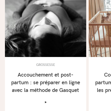
GROSSESSE
Accouchement et post-
Co
partum : se préparer en ligne
partum
avec la méthode de Gasquet
les p
‣